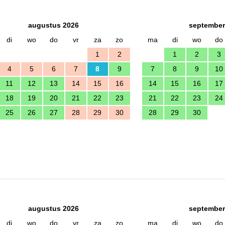
augustus 2026
september
di
wo
do
vr
za
zo
ma
di
wo
do
1
2
1
2
3
4
5
6
7
8
9
7
8
9
10
11
12
13
14
15
16
14
15
16
17
18
19
20
21
22
23
21
22
23
24
25
26
27
28
29
30
28
29
30
augustus 2026
september
di
wo
do
vr
za
zo
ma
di
wo
do