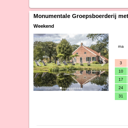
Monumentale Groepsboerderij met
Weekend
Previous
Next
ma
3
10
17
24
31