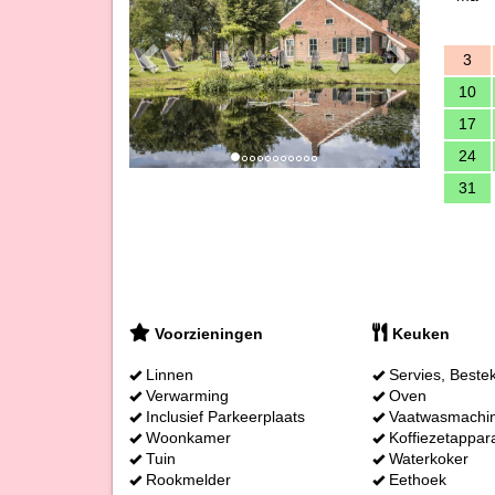
3
10
17
24
31
Voorzieningen
Keuken
Linnen
Servies, Beste
Verwarming
Oven
Inclusief Parkeerplaats
Vaatwasmachi
Woonkamer
Koffiezetappar
Tuin
Waterkoker
Rookmelder
Eethoek