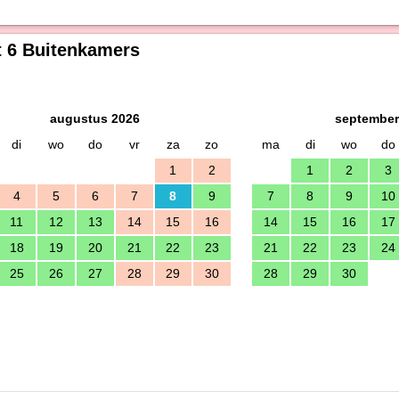
 6 Buitenkamers
augustus 2026
september
di
wo
do
vr
za
zo
ma
di
wo
do
1
2
1
2
3
4
5
6
7
8
9
7
8
9
10
11
12
13
14
15
16
14
15
16
17
18
19
20
21
22
23
21
22
23
24
25
26
27
28
29
30
28
29
30