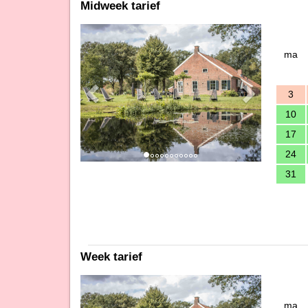
Midweek tarief
Previous
Next
ma
3
10
17
24
31
Week tarief
Previous
Next
ma