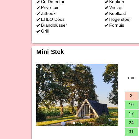
Co Detector
Keuken
Prive-tuin
Vriezer
Zithoek
Koelkast
EHBO Doos
Hoge stoel
Brandblusser
Fornuis
Grill
Mini Stek
Previous
Next
ma
3
10
17
24
31