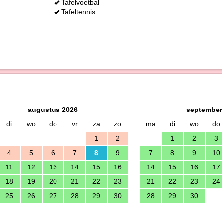
Tafelvoetbal
Tafeltennis
augustus 2026
september
di
wo
do
vr
za
zo
ma
di
wo
do
1
2
1
2
3
4
5
6
7
8
9
7
8
9
10
11
12
13
14
15
16
14
15
16
17
18
19
20
21
22
23
21
22
23
24
25
26
27
28
29
30
28
29
30