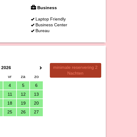
Business
Laptop Friendly
Business Center
Bureau
minimale reservering 2
 2026
Nachten
vr
za
zo
4
5
6
11
12
13
18
19
20
25
26
27