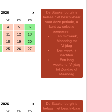
De Staakenborgh is
 2026
helaas niet beschikbaar
vr
za
zo
voor deze periode, u
kunt uw selectie
4
5
6
aanpassen
11
12
13
Een midweek,
Maandag tot
18
19
20
Vrijdag
25
26
27
Een week, 7
nachten
Een lang
weekend, Vrijdag
tot Zondag of
Maandag
De Staakenborgh is
 2026
helaas niet beschikbaar
vr
za
zo