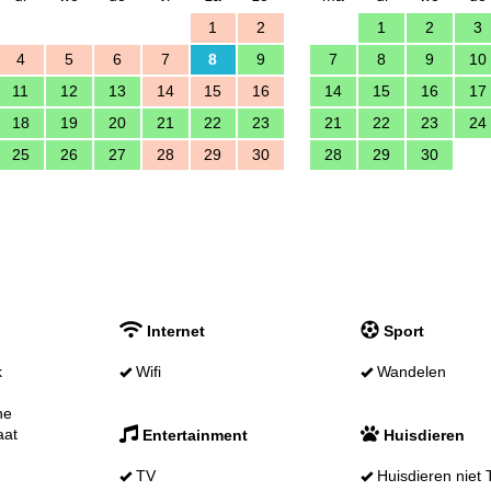
1
2
1
2
3
4
5
6
7
8
9
7
8
9
10
11
12
13
14
15
16
14
15
16
17
18
19
20
21
22
23
21
22
23
24
25
26
27
28
29
30
28
29
30
Internet
Sport
k
Wifi
Wandelen
ne
aat
Entertainment
Huisdieren
TV
Huisdieren niet