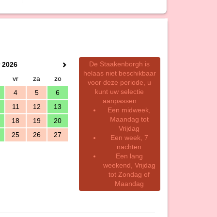
De Staakenborgh is
 2026
helaas niet beschikbaar
vr
za
zo
voor deze periode, u
kunt uw selectie
4
5
6
aanpassen
11
12
13
Een midweek,
Maandag tot
18
19
20
Vrijdag
25
26
27
Een week, 7
nachten
Een lang
weekend, Vrijdag
tot Zondag of
Maandag