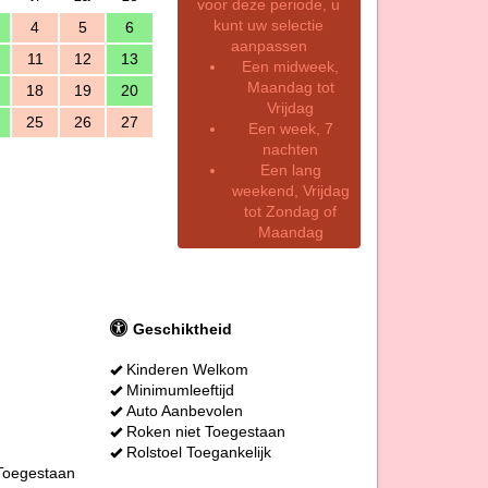
voor deze periode, u
kunt uw selectie
4
5
6
aanpassen
11
12
13
Een midweek,
Maandag tot
18
19
20
Vrijdag
25
26
27
Een week, 7
nachten
Een lang
weekend, Vrijdag
tot Zondag of
Maandag
Geschiktheid
Kinderen Welkom
Minimumleeftijd
Auto Aanbevolen
Roken niet Toegestaan
Rolstoel Toegankelijk
 Toegestaan